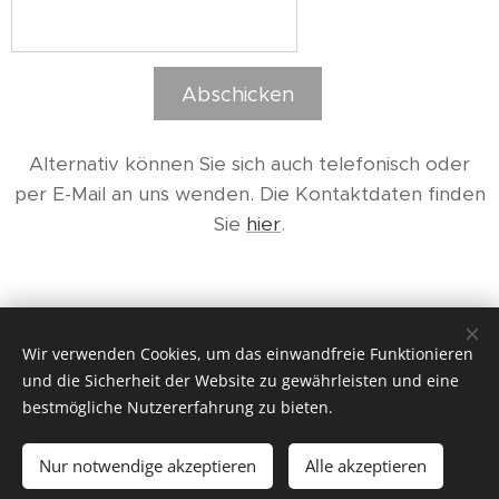
Abschicken
Alternativ können Sie sich auch telefonisch oder
per E-Mail an uns wenden. Die Kontaktdaten finden
Sie
hier
.
Wir verwenden Cookies, um das einwandfreie Funktionieren
und die Sicherheit der Website zu gewährleisten und eine
© 2019 - 2025
TSC Rot Weiß Waldorf e.V.
Alle Rechte
bestmögliche Nutzererfahrung zu bieten.
vorbehalten. Kopieren von Bildern und Inhalten dieser
Homepage ist ausdrücklich untersagt.
Nur notwendige akzeptieren
Alle akzeptieren
Unterstützt von
Webnode
Cookies