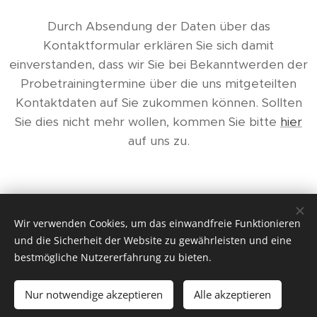
Durch Absendung der Daten über das
Kontaktformular erklären Sie sich damit
einverstanden, dass wir Sie bei Bekanntwerden der
Probetrainingtermine über die uns mitgeteilten
Kontaktdaten auf Sie zukommen können. Sollten
Sie dies nicht mehr wollen, kommen Sie bitte
hier
auf uns zu.
Wir verwenden Cookies, um das einwandfreie Funktionieren
und die Sicherheit der Website zu gewährleisten und eine
© 2019 - 2025
TSC Rot Weiß Waldorf e.V.
Alle Rechte
bestmögliche Nutzererfahrung zu bieten.
vorbehalten. Kopieren von Bildern und Inhalten dieser
Homepage ist ausdrücklich untersagt.
Nur notwendige akzeptieren
Alle akzeptieren
Unterstützt von
Webnode
Cookies